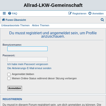
Allrad-LKW-Gemeinschaft
FAQ
Registrieren
Anmelden
S
Foren-Übersicht
Unbeantwortete Themen
Aktive Themen
u
c
Du musst registriert und angemeldet sein, um Profile
anzuschauen.
h
e
Benutzername:
Passwort:
Ich habe mein Passwort vergessen
Die Aktivierungs-E-Mail erneut senden
Angemeldet bleiben
Meinen Online-Status während dieser Sitzung verbergen
REGISTRIEREN
Du musst in diesem Forum registriert sein, um dich anmelden zu können. Die