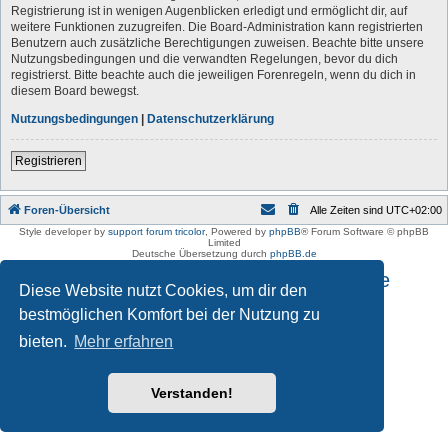
Registrierung ist in wenigen Augenblicken erledigt und ermöglicht dir, auf
weitere Funktionen zuzugreifen. Die Board-Administration kann registrierten
Benutzern auch zusätzliche Berechtigungen zuweisen. Beachte bitte unsere
Nutzungsbedingungen und die verwandten Regelungen, bevor du dich
registrierst. Bitte beachte auch die jeweiligen Forenregeln, wenn du dich in
diesem Board bewegst.
Nutzungsbedingungen
|
Datenschutzerklärung
Registrieren
Foren-Übersicht
Alle Zeiten sind
UTC+02:00
Style developer by
support forum tricolor
,
Powered by
phpBB
® Forum Software © phpBB
Limited
Deutsche Übersetzung durch
phpBB.de
Impressum und Datenschutzhinweise
Diese Website nutzt Cookies, um dir den
bestmöglichen Komfort bei der Nutzung zu
bieten.
Mehr erfahren
Verstanden!