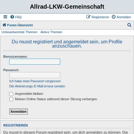
Allrad-LKW-Gemeinschaft
FAQ
Registrieren
Anmelden
S
Foren-Übersicht
Unbeantwortete Themen
Aktive Themen
u
c
Du musst registriert und angemeldet sein, um Profile
anzuschauen.
h
e
Benutzername:
Passwort:
Ich habe mein Passwort vergessen
Die Aktivierungs-E-Mail erneut senden
Angemeldet bleiben
Meinen Online-Status während dieser Sitzung verbergen
REGISTRIEREN
Du musst in diesem Forum registriert sein, um dich anmelden zu können. Die