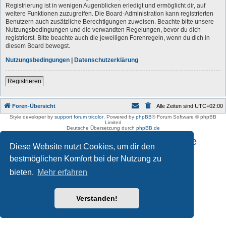
Registrierung ist in wenigen Augenblicken erledigt und ermöglicht dir, auf
weitere Funktionen zuzugreifen. Die Board-Administration kann registrierten
Benutzern auch zusätzliche Berechtigungen zuweisen. Beachte bitte unsere
Nutzungsbedingungen und die verwandten Regelungen, bevor du dich
registrierst. Bitte beachte auch die jeweiligen Forenregeln, wenn du dich in
diesem Board bewegst.
Nutzungsbedingungen
|
Datenschutzerklärung
Registrieren
Foren-Übersicht
Alle Zeiten sind
UTC+02:00
Style developer by
support forum tricolor
,
Powered by
phpBB
® Forum Software © phpBB
Limited
Deutsche Übersetzung durch
phpBB.de
Impressum und Datenschutzhinweise
Diese Website nutzt Cookies, um dir den
bestmöglichen Komfort bei der Nutzung zu
bieten.
Mehr erfahren
Verstanden!