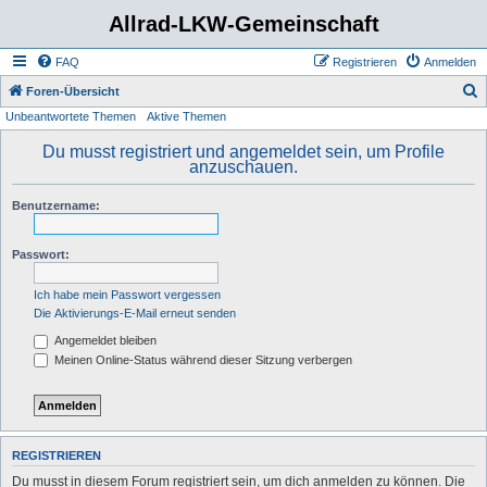
Allrad-LKW-Gemeinschaft
FAQ
Registrieren
Anmelden
S
Foren-Übersicht
Unbeantwortete Themen
Aktive Themen
u
c
Du musst registriert und angemeldet sein, um Profile
anzuschauen.
h
e
Benutzername:
Passwort:
Ich habe mein Passwort vergessen
Die Aktivierungs-E-Mail erneut senden
Angemeldet bleiben
Meinen Online-Status während dieser Sitzung verbergen
REGISTRIEREN
Du musst in diesem Forum registriert sein, um dich anmelden zu können. Die