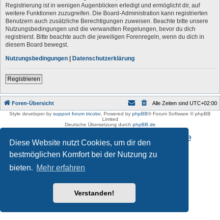
Registrierung ist in wenigen Augenblicken erledigt und ermöglicht dir, auf
weitere Funktionen zuzugreifen. Die Board-Administration kann registrierten
Benutzern auch zusätzliche Berechtigungen zuweisen. Beachte bitte unsere
Nutzungsbedingungen und die verwandten Regelungen, bevor du dich
registrierst. Bitte beachte auch die jeweiligen Forenregeln, wenn du dich in
diesem Board bewegst.
Nutzungsbedingungen
|
Datenschutzerklärung
Registrieren
Foren-Übersicht
Alle Zeiten sind
UTC+02:00
Style developer by
support forum tricolor
,
Powered by
phpBB
® Forum Software © phpBB
Limited
Deutsche Übersetzung durch
phpBB.de
Impressum und Datenschutzhinweise
Diese Website nutzt Cookies, um dir den
bestmöglichen Komfort bei der Nutzung zu
bieten.
Mehr erfahren
Verstanden!