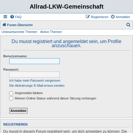
Allrad-LKW-Gemeinschaft
FAQ
Registrieren
Anmelden
S
Foren-Übersicht
Unbeantwortete Themen
Aktive Themen
u
c
Du musst registriert und angemeldet sein, um Profile
anzuschauen.
h
e
Benutzername:
Passwort:
Ich habe mein Passwort vergessen
Die Aktivierungs-E-Mail erneut senden
Angemeldet bleiben
Meinen Online-Status während dieser Sitzung verbergen
REGISTRIEREN
Du musst in diesem Forum registriert sein, um dich anmelden zu können. Die