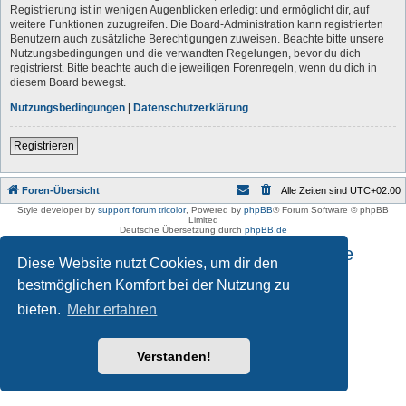
Registrierung ist in wenigen Augenblicken erledigt und ermöglicht dir, auf
weitere Funktionen zuzugreifen. Die Board-Administration kann registrierten
Benutzern auch zusätzliche Berechtigungen zuweisen. Beachte bitte unsere
Nutzungsbedingungen und die verwandten Regelungen, bevor du dich
registrierst. Bitte beachte auch die jeweiligen Forenregeln, wenn du dich in
diesem Board bewegst.
Nutzungsbedingungen
|
Datenschutzerklärung
Registrieren
Foren-Übersicht
Alle Zeiten sind
UTC+02:00
Style developer by
support forum tricolor
,
Powered by
phpBB
® Forum Software © phpBB
Limited
Deutsche Übersetzung durch
phpBB.de
Impressum und Datenschutzhinweise
Diese Website nutzt Cookies, um dir den
bestmöglichen Komfort bei der Nutzung zu
bieten.
Mehr erfahren
Verstanden!