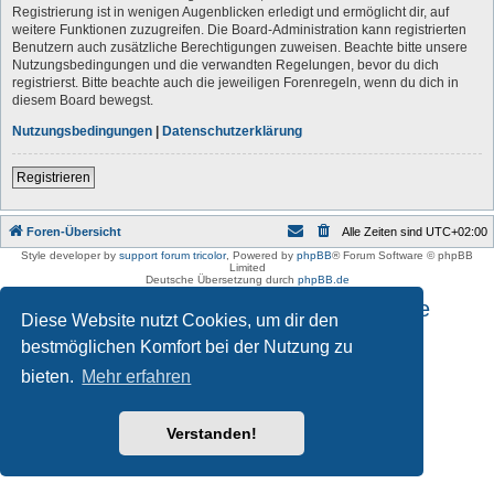
Registrierung ist in wenigen Augenblicken erledigt und ermöglicht dir, auf
weitere Funktionen zuzugreifen. Die Board-Administration kann registrierten
Benutzern auch zusätzliche Berechtigungen zuweisen. Beachte bitte unsere
Nutzungsbedingungen und die verwandten Regelungen, bevor du dich
registrierst. Bitte beachte auch die jeweiligen Forenregeln, wenn du dich in
diesem Board bewegst.
Nutzungsbedingungen
|
Datenschutzerklärung
Registrieren
Foren-Übersicht
Alle Zeiten sind
UTC+02:00
Style developer by
support forum tricolor
,
Powered by
phpBB
® Forum Software © phpBB
Limited
Deutsche Übersetzung durch
phpBB.de
Impressum und Datenschutzhinweise
Diese Website nutzt Cookies, um dir den
bestmöglichen Komfort bei der Nutzung zu
bieten.
Mehr erfahren
Verstanden!