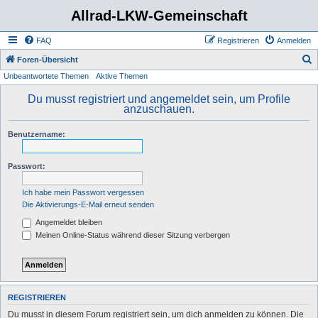
Allrad-LKW-Gemeinschaft
FAQ
Registrieren
Anmelden
S
Foren-Übersicht
Unbeantwortete Themen
Aktive Themen
u
c
Du musst registriert und angemeldet sein, um Profile
anzuschauen.
h
e
Benutzername:
Passwort:
Ich habe mein Passwort vergessen
Die Aktivierungs-E-Mail erneut senden
Angemeldet bleiben
Meinen Online-Status während dieser Sitzung verbergen
REGISTRIEREN
Du musst in diesem Forum registriert sein, um dich anmelden zu können. Die