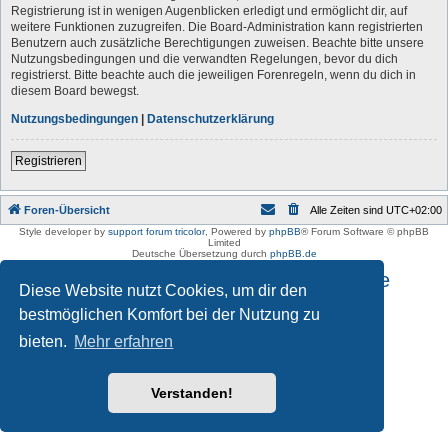
Registrierung ist in wenigen Augenblicken erledigt und ermöglicht dir, auf
weitere Funktionen zuzugreifen. Die Board-Administration kann registrierten
Benutzern auch zusätzliche Berechtigungen zuweisen. Beachte bitte unsere
Nutzungsbedingungen und die verwandten Regelungen, bevor du dich
registrierst. Bitte beachte auch die jeweiligen Forenregeln, wenn du dich in
diesem Board bewegst.
Nutzungsbedingungen
|
Datenschutzerklärung
Registrieren
Foren-Übersicht
Alle Zeiten sind
UTC+02:00
Style developer by
support forum tricolor
,
Powered by
phpBB
® Forum Software © phpBB
Limited
Deutsche Übersetzung durch
phpBB.de
Impressum und Datenschutzhinweise
Diese Website nutzt Cookies, um dir den
bestmöglichen Komfort bei der Nutzung zu
bieten.
Mehr erfahren
Verstanden!