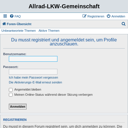
Allrad-LKW-Gemeinschaft
FAQ
Registrieren
Anmelden
S
Foren-Übersicht
Unbeantwortete Themen
Aktive Themen
u
c
Du musst registriert und angemeldet sein, um Profile
anzuschauen.
h
e
Benutzername:
Passwort:
Ich habe mein Passwort vergessen
Die Aktivierungs-E-Mail erneut senden
Angemeldet bleiben
Meinen Online-Status während dieser Sitzung verbergen
REGISTRIEREN
Du musst in diesem Forum registriert sein, um dich anmelden zu können. Die