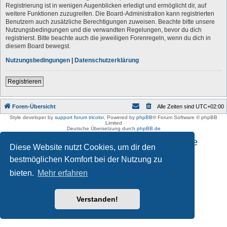
Registrierung ist in wenigen Augenblicken erledigt und ermöglicht dir, auf
weitere Funktionen zuzugreifen. Die Board-Administration kann registrierten
Benutzern auch zusätzliche Berechtigungen zuweisen. Beachte bitte unsere
Nutzungsbedingungen und die verwandten Regelungen, bevor du dich
registrierst. Bitte beachte auch die jeweiligen Forenregeln, wenn du dich in
diesem Board bewegst.
Nutzungsbedingungen
|
Datenschutzerklärung
Registrieren
Foren-Übersicht
Alle Zeiten sind
UTC+02:00
Style developer by
support forum tricolor
,
Powered by
phpBB
® Forum Software © phpBB
Limited
Deutsche Übersetzung durch
phpBB.de
Impressum und Datenschutzhinweise
Diese Website nutzt Cookies, um dir den
bestmöglichen Komfort bei der Nutzung zu
bieten.
Mehr erfahren
Verstanden!