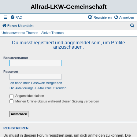
Allrad-LKW-Gemeinschaft
FAQ
Registrieren
Anmelden
S
Foren-Übersicht
Unbeantwortete Themen
Aktive Themen
u
c
Du musst registriert und angemeldet sein, um Profile
anzuschauen.
h
e
Benutzername:
Passwort:
Ich habe mein Passwort vergessen
Die Aktivierungs-E-Mail erneut senden
Angemeldet bleiben
Meinen Online-Status während dieser Sitzung verbergen
REGISTRIEREN
Du musst in diesem Forum registriert sein, um dich anmelden zu können. Die