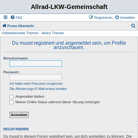
Allrad-LKW-Gemeinschaft
FAQ
Registrieren
Anmelden
S
Foren-Übersicht
Unbeantwortete Themen
Aktive Themen
u
c
Du musst registriert und angemeldet sein, um Profile
anzuschauen.
h
e
Benutzername:
Passwort:
Ich habe mein Passwort vergessen
Die Aktivierungs-E-Mail erneut senden
Angemeldet bleiben
Meinen Online-Status während dieser Sitzung verbergen
REGISTRIEREN
Du musst in diesem Forum registriert sein, um dich anmelden zu können. Die