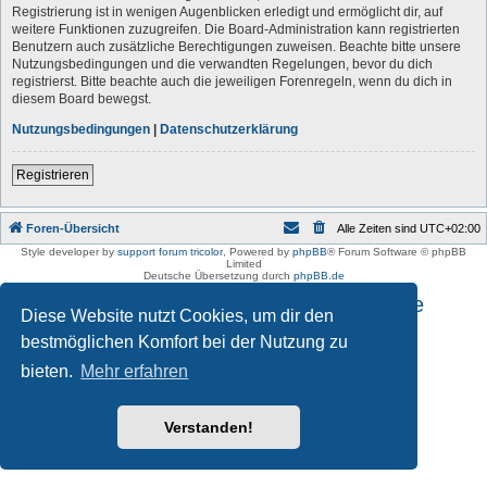
Registrierung ist in wenigen Augenblicken erledigt und ermöglicht dir, auf
weitere Funktionen zuzugreifen. Die Board-Administration kann registrierten
Benutzern auch zusätzliche Berechtigungen zuweisen. Beachte bitte unsere
Nutzungsbedingungen und die verwandten Regelungen, bevor du dich
registrierst. Bitte beachte auch die jeweiligen Forenregeln, wenn du dich in
diesem Board bewegst.
Nutzungsbedingungen
|
Datenschutzerklärung
Registrieren
Foren-Übersicht
Alle Zeiten sind
UTC+02:00
Style developer by
support forum tricolor
,
Powered by
phpBB
® Forum Software © phpBB
Limited
Deutsche Übersetzung durch
phpBB.de
Impressum und Datenschutzhinweise
Diese Website nutzt Cookies, um dir den
bestmöglichen Komfort bei der Nutzung zu
bieten.
Mehr erfahren
Verstanden!