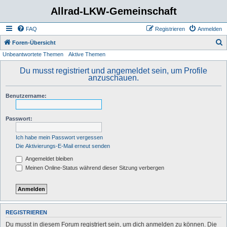
Allrad-LKW-Gemeinschaft
FAQ
Registrieren
Anmelden
S
Foren-Übersicht
Unbeantwortete Themen
Aktive Themen
u
c
Du musst registriert und angemeldet sein, um Profile
anzuschauen.
h
e
Benutzername:
Passwort:
Ich habe mein Passwort vergessen
Die Aktivierungs-E-Mail erneut senden
Angemeldet bleiben
Meinen Online-Status während dieser Sitzung verbergen
REGISTRIEREN
Du musst in diesem Forum registriert sein, um dich anmelden zu können. Die