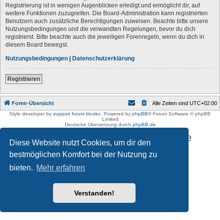
Registrierung ist in wenigen Augenblicken erledigt und ermöglicht dir, auf
weitere Funktionen zuzugreifen. Die Board-Administration kann registrierten
Benutzern auch zusätzliche Berechtigungen zuweisen. Beachte bitte unsere
Nutzungsbedingungen und die verwandten Regelungen, bevor du dich
registrierst. Bitte beachte auch die jeweiligen Forenregeln, wenn du dich in
diesem Board bewegst.
Nutzungsbedingungen
|
Datenschutzerklärung
Registrieren
Foren-Übersicht
Alle Zeiten sind
UTC+02:00
Style developer by
support forum tricolor
,
Powered by
phpBB
® Forum Software © phpBB
Limited
Deutsche Übersetzung durch
phpBB.de
Impressum und Datenschutzhinweise
Diese Website nutzt Cookies, um dir den
bestmöglichen Komfort bei der Nutzung zu
bieten.
Mehr erfahren
Verstanden!