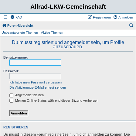
Allrad-LKW-Gemeinschaft
FAQ
Registrieren
Anmelden
S
Foren-Übersicht
Unbeantwortete Themen
Aktive Themen
u
c
Du musst registriert und angemeldet sein, um Profile
anzuschauen.
h
e
Benutzername:
Passwort:
Ich habe mein Passwort vergessen
Die Aktivierungs-E-Mail erneut senden
Angemeldet bleiben
Meinen Online-Status während dieser Sitzung verbergen
REGISTRIEREN
Du musst in diesem Forum registriert sein, um dich anmelden zu können. Die