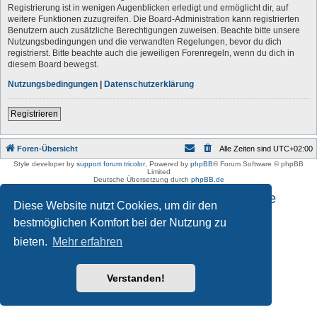
Registrierung ist in wenigen Augenblicken erledigt und ermöglicht dir, auf
weitere Funktionen zuzugreifen. Die Board-Administration kann registrierten
Benutzern auch zusätzliche Berechtigungen zuweisen. Beachte bitte unsere
Nutzungsbedingungen und die verwandten Regelungen, bevor du dich
registrierst. Bitte beachte auch die jeweiligen Forenregeln, wenn du dich in
diesem Board bewegst.
Nutzungsbedingungen
|
Datenschutzerklärung
Registrieren
Foren-Übersicht
Alle Zeiten sind
UTC+02:00
Style developer by
support forum tricolor
,
Powered by
phpBB
® Forum Software © phpBB
Limited
Deutsche Übersetzung durch
phpBB.de
Impressum und Datenschutzhinweise
Diese Website nutzt Cookies, um dir den
bestmöglichen Komfort bei der Nutzung zu
bieten.
Mehr erfahren
Verstanden!