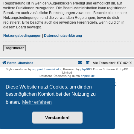
Registrierung ist in wenigen Augenblicken erledigt und ermöglicht dir, auf
weitere Funktionen zuzugreifen. Die Board-Administration kann registrierten
Benutzern auch zusätzliche Berechtigungen zuweisen. Beachte bitte unsere
Nutzungsbedingungen und die verwandten Regelungen, bevor du dich
registrierst. Bitte beachte auch die jeweiligen Forenregeln, wenn du dich in
diesem Board bewegst.
Nutzungsbedingungen
|
Datenschutzerklärung
Registrieren
Foren-Übersicht
Alle Zeiten sind
UTC+02:00
Style developer by
support forum tricolor
,
Powered by
phpBB
® Forum Software © phpBB
Limited
Deutsche Übersetzung durch
phpBB.de
Impressum und Datenschutzhinweise
Diese Website nutzt Cookies, um dir den
bestmöglichen Komfort bei der Nutzung zu
bieten.
Mehr erfahren
Verstanden!