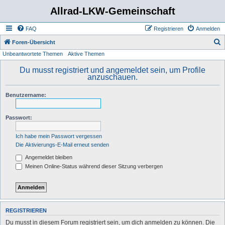
Allrad-LKW-Gemeinschaft
FAQ
Registrieren
Anmelden
S
Foren-Übersicht
Unbeantwortete Themen
Aktive Themen
u
c
Du musst registriert und angemeldet sein, um Profile
anzuschauen.
h
e
Benutzername:
Passwort:
Ich habe mein Passwort vergessen
Die Aktivierungs-E-Mail erneut senden
Angemeldet bleiben
Meinen Online-Status während dieser Sitzung verbergen
REGISTRIEREN
Du musst in diesem Forum registriert sein, um dich anmelden zu können. Die