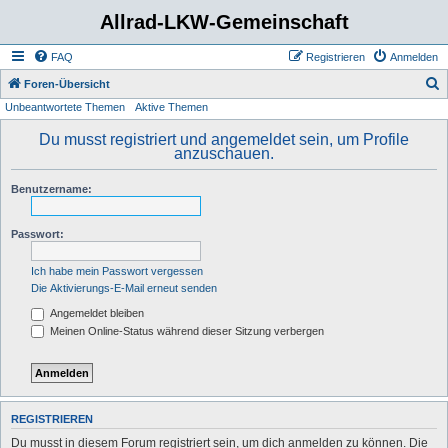
Allrad-LKW-Gemeinschaft
FAQ
Registrieren
Anmelden
S
Foren-Übersicht
Unbeantwortete Themen
Aktive Themen
u
c
Du musst registriert und angemeldet sein, um Profile
anzuschauen.
h
e
Benutzername:
Passwort:
Ich habe mein Passwort vergessen
Die Aktivierungs-E-Mail erneut senden
Angemeldet bleiben
Meinen Online-Status während dieser Sitzung verbergen
REGISTRIEREN
Du musst in diesem Forum registriert sein, um dich anmelden zu können. Die