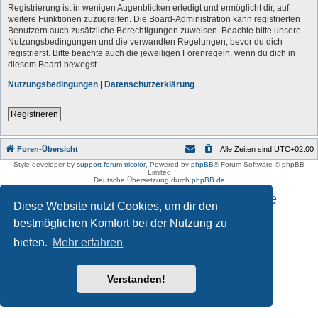
Registrierung ist in wenigen Augenblicken erledigt und ermöglicht dir, auf
weitere Funktionen zuzugreifen. Die Board-Administration kann registrierten
Benutzern auch zusätzliche Berechtigungen zuweisen. Beachte bitte unsere
Nutzungsbedingungen und die verwandten Regelungen, bevor du dich
registrierst. Bitte beachte auch die jeweiligen Forenregeln, wenn du dich in
diesem Board bewegst.
Nutzungsbedingungen
|
Datenschutzerklärung
Registrieren
Foren-Übersicht
Alle Zeiten sind
UTC+02:00
Style developer by
support forum tricolor
,
Powered by
phpBB
® Forum Software © phpBB
Limited
Deutsche Übersetzung durch
phpBB.de
Impressum und Datenschutzhinweise
Diese Website nutzt Cookies, um dir den
bestmöglichen Komfort bei der Nutzung zu
bieten.
Mehr erfahren
Verstanden!