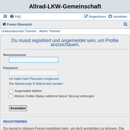
Allrad-LKW-Gemeinschaft
FAQ
Registrieren
Anmelden
S
Foren-Übersicht
Unbeantwortete Themen
Aktive Themen
u
c
Du musst registriert und angemeldet sein, um Profile
anzuschauen.
h
e
Benutzername:
Passwort:
Ich habe mein Passwort vergessen
Die Aktivierungs-E-Mail erneut senden
Angemeldet bleiben
Meinen Online-Status während dieser Sitzung verbergen
REGISTRIEREN
Du musst in diesem Forum registriert sein, um dich anmelden zu können. Die