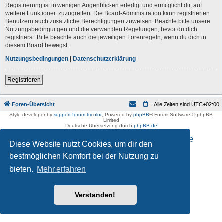
Registrierung ist in wenigen Augenblicken erledigt und ermöglicht dir, auf
weitere Funktionen zuzugreifen. Die Board-Administration kann registrierten
Benutzern auch zusätzliche Berechtigungen zuweisen. Beachte bitte unsere
Nutzungsbedingungen und die verwandten Regelungen, bevor du dich
registrierst. Bitte beachte auch die jeweiligen Forenregeln, wenn du dich in
diesem Board bewegst.
Nutzungsbedingungen
|
Datenschutzerklärung
Registrieren
Foren-Übersicht
Alle Zeiten sind
UTC+02:00
Style developer by
support forum tricolor
,
Powered by
phpBB
® Forum Software © phpBB
Limited
Deutsche Übersetzung durch
phpBB.de
Impressum und Datenschutzhinweise
Diese Website nutzt Cookies, um dir den
bestmöglichen Komfort bei der Nutzung zu
bieten.
Mehr erfahren
Verstanden!