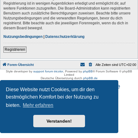
Registrierung ist in wenigen Augenblicken erledigt und ermöglicht dir, auf
weitere Funktionen zuzugreifen. Die Board-Administration kann registrierten
Benutzern auch zusätzliche Berechtigungen zuweisen. Beachte bitte unsere
Nutzungsbedingungen und die verwandten Regelungen, bevor du dich
registrierst. Bitte beachte auch die jeweiligen Forenregeln, wenn du dich in
diesem Board bewegst.
Nutzungsbedingungen
|
Datenschutzerklärung
Registrieren
Foren-Übersicht
Alle Zeiten sind
UTC+02:00
Style developer by
support forum tricolor
,
Powered by
phpBB
® Forum Software © phpBB
Limited
Deutsche Übersetzung durch
phpBB.de
Impressum und Datenschutzhinweise
Diese Website nutzt Cookies, um dir den
bestmöglichen Komfort bei der Nutzung zu
bieten.
Mehr erfahren
Verstanden!