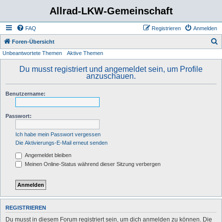
Allrad-LKW-Gemeinschaft
FAQ
Registrieren
Anmelden
S
Foren-Übersicht
Unbeantwortete Themen
Aktive Themen
u
c
Du musst registriert und angemeldet sein, um Profile
anzuschauen.
h
e
Benutzername:
Passwort:
Ich habe mein Passwort vergessen
Die Aktivierungs-E-Mail erneut senden
Angemeldet bleiben
Meinen Online-Status während dieser Sitzung verbergen
REGISTRIEREN
Du musst in diesem Forum registriert sein, um dich anmelden zu können. Die