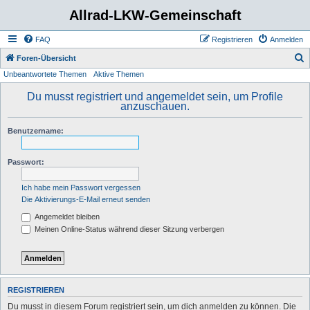
Allrad-LKW-Gemeinschaft
FAQ
Registrieren
Anmelden
S
Foren-Übersicht
Unbeantwortete Themen
Aktive Themen
u
c
Du musst registriert und angemeldet sein, um Profile
anzuschauen.
h
e
Benutzername:
Passwort:
Ich habe mein Passwort vergessen
Die Aktivierungs-E-Mail erneut senden
Angemeldet bleiben
Meinen Online-Status während dieser Sitzung verbergen
REGISTRIEREN
Du musst in diesem Forum registriert sein, um dich anmelden zu können. Die