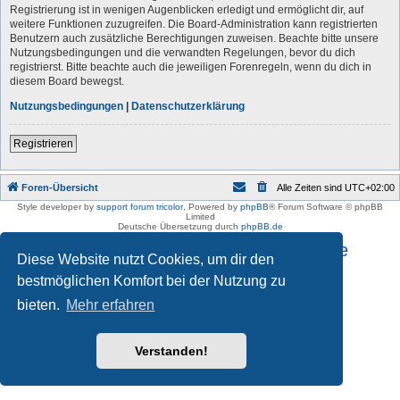
Registrierung ist in wenigen Augenblicken erledigt und ermöglicht dir, auf
weitere Funktionen zuzugreifen. Die Board-Administration kann registrierten
Benutzern auch zusätzliche Berechtigungen zuweisen. Beachte bitte unsere
Nutzungsbedingungen und die verwandten Regelungen, bevor du dich
registrierst. Bitte beachte auch die jeweiligen Forenregeln, wenn du dich in
diesem Board bewegst.
Nutzungsbedingungen
|
Datenschutzerklärung
Registrieren
Foren-Übersicht
Alle Zeiten sind
UTC+02:00
Style developer by
support forum tricolor
,
Powered by
phpBB
® Forum Software © phpBB
Limited
Deutsche Übersetzung durch
phpBB.de
Impressum und Datenschutzhinweise
Diese Website nutzt Cookies, um dir den
bestmöglichen Komfort bei der Nutzung zu
bieten.
Mehr erfahren
Verstanden!