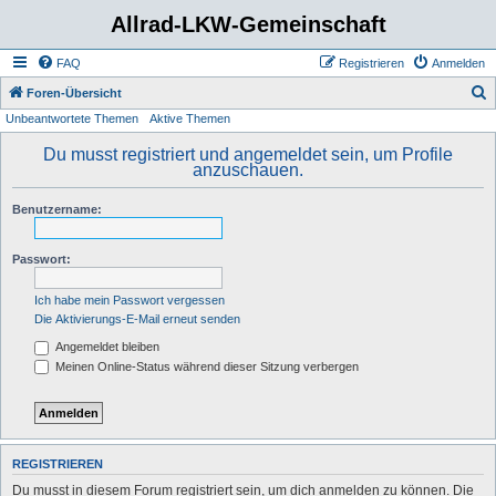
Allrad-LKW-Gemeinschaft
FAQ
Registrieren
Anmelden
S
Foren-Übersicht
Unbeantwortete Themen
Aktive Themen
u
c
Du musst registriert und angemeldet sein, um Profile
anzuschauen.
h
e
Benutzername:
Passwort:
Ich habe mein Passwort vergessen
Die Aktivierungs-E-Mail erneut senden
Angemeldet bleiben
Meinen Online-Status während dieser Sitzung verbergen
REGISTRIEREN
Du musst in diesem Forum registriert sein, um dich anmelden zu können. Die