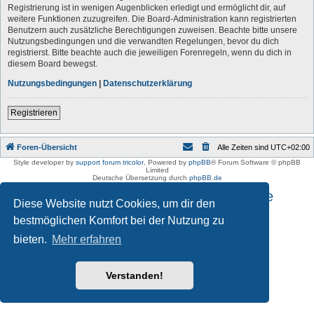
Registrierung ist in wenigen Augenblicken erledigt und ermöglicht dir, auf
weitere Funktionen zuzugreifen. Die Board-Administration kann registrierten
Benutzern auch zusätzliche Berechtigungen zuweisen. Beachte bitte unsere
Nutzungsbedingungen und die verwandten Regelungen, bevor du dich
registrierst. Bitte beachte auch die jeweiligen Forenregeln, wenn du dich in
diesem Board bewegst.
Nutzungsbedingungen
|
Datenschutzerklärung
Registrieren
Foren-Übersicht
Alle Zeiten sind
UTC+02:00
Style developer by
support forum tricolor
,
Powered by
phpBB
® Forum Software © phpBB
Limited
Deutsche Übersetzung durch
phpBB.de
Impressum und Datenschutzhinweise
Diese Website nutzt Cookies, um dir den
bestmöglichen Komfort bei der Nutzung zu
bieten.
Mehr erfahren
Verstanden!