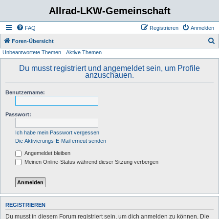
Allrad-LKW-Gemeinschaft
FAQ
Registrieren
Anmelden
S
Foren-Übersicht
Unbeantwortete Themen
Aktive Themen
u
c
Du musst registriert und angemeldet sein, um Profile
anzuschauen.
h
e
Benutzername:
Passwort:
Ich habe mein Passwort vergessen
Die Aktivierungs-E-Mail erneut senden
Angemeldet bleiben
Meinen Online-Status während dieser Sitzung verbergen
REGISTRIEREN
Du musst in diesem Forum registriert sein, um dich anmelden zu können. Die