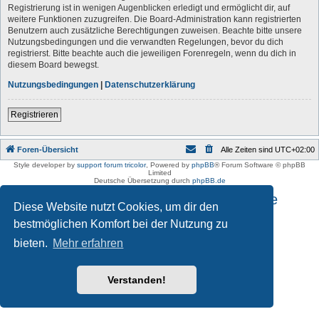
Registrierung ist in wenigen Augenblicken erledigt und ermöglicht dir, auf
weitere Funktionen zuzugreifen. Die Board-Administration kann registrierten
Benutzern auch zusätzliche Berechtigungen zuweisen. Beachte bitte unsere
Nutzungsbedingungen und die verwandten Regelungen, bevor du dich
registrierst. Bitte beachte auch die jeweiligen Forenregeln, wenn du dich in
diesem Board bewegst.
Nutzungsbedingungen
|
Datenschutzerklärung
Registrieren
Foren-Übersicht
Alle Zeiten sind
UTC+02:00
Style developer by
support forum tricolor
,
Powered by
phpBB
® Forum Software © phpBB
Limited
Deutsche Übersetzung durch
phpBB.de
Impressum und Datenschutzhinweise
Diese Website nutzt Cookies, um dir den
bestmöglichen Komfort bei der Nutzung zu
bieten.
Mehr erfahren
Verstanden!