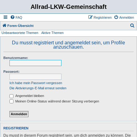
Allrad-LKW-Gemeinschaft
FAQ
Registrieren
Anmelden
S
Foren-Übersicht
Unbeantwortete Themen
Aktive Themen
u
c
Du musst registriert und angemeldet sein, um Profile
anzuschauen.
h
e
Benutzername:
Passwort:
Ich habe mein Passwort vergessen
Die Aktivierungs-E-Mail erneut senden
Angemeldet bleiben
Meinen Online-Status während dieser Sitzung verbergen
REGISTRIEREN
Du musst in diesem Forum registriert sein, um dich anmelden zu können. Die