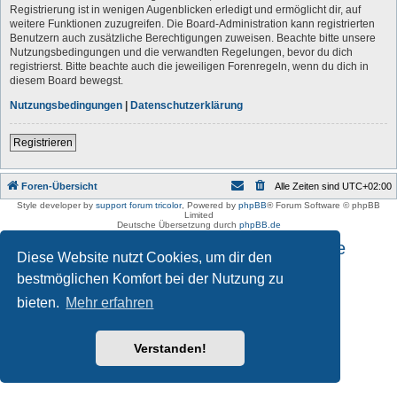
Registrierung ist in wenigen Augenblicken erledigt und ermöglicht dir, auf
weitere Funktionen zuzugreifen. Die Board-Administration kann registrierten
Benutzern auch zusätzliche Berechtigungen zuweisen. Beachte bitte unsere
Nutzungsbedingungen und die verwandten Regelungen, bevor du dich
registrierst. Bitte beachte auch die jeweiligen Forenregeln, wenn du dich in
diesem Board bewegst.
Nutzungsbedingungen
|
Datenschutzerklärung
Registrieren
Foren-Übersicht
Alle Zeiten sind
UTC+02:00
Style developer by
support forum tricolor
,
Powered by
phpBB
® Forum Software © phpBB
Limited
Deutsche Übersetzung durch
phpBB.de
Impressum und Datenschutzhinweise
Diese Website nutzt Cookies, um dir den
bestmöglichen Komfort bei der Nutzung zu
bieten.
Mehr erfahren
Verstanden!