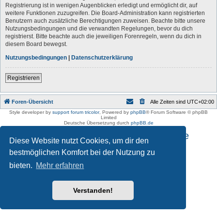
Registrierung ist in wenigen Augenblicken erledigt und ermöglicht dir, auf
weitere Funktionen zuzugreifen. Die Board-Administration kann registrierten
Benutzern auch zusätzliche Berechtigungen zuweisen. Beachte bitte unsere
Nutzungsbedingungen und die verwandten Regelungen, bevor du dich
registrierst. Bitte beachte auch die jeweiligen Forenregeln, wenn du dich in
diesem Board bewegst.
Nutzungsbedingungen
|
Datenschutzerklärung
Registrieren
Foren-Übersicht
Alle Zeiten sind
UTC+02:00
Style developer by
support forum tricolor
,
Powered by
phpBB
® Forum Software © phpBB
Limited
Deutsche Übersetzung durch
phpBB.de
Impressum und Datenschutzhinweise
Diese Website nutzt Cookies, um dir den
bestmöglichen Komfort bei der Nutzung zu
bieten.
Mehr erfahren
Verstanden!