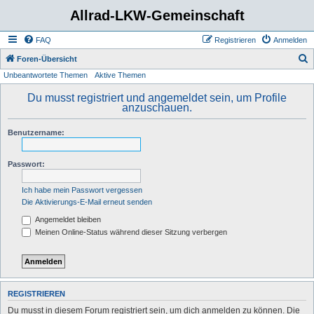
Allrad-LKW-Gemeinschaft
FAQ
Registrieren
Anmelden
S
Foren-Übersicht
Unbeantwortete Themen
Aktive Themen
u
c
Du musst registriert und angemeldet sein, um Profile
anzuschauen.
h
e
Benutzername:
Passwort:
Ich habe mein Passwort vergessen
Die Aktivierungs-E-Mail erneut senden
Angemeldet bleiben
Meinen Online-Status während dieser Sitzung verbergen
REGISTRIEREN
Du musst in diesem Forum registriert sein, um dich anmelden zu können. Die