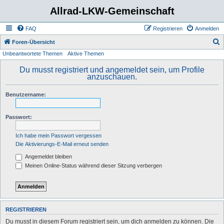
Allrad-LKW-Gemeinschaft
FAQ
Registrieren
Anmelden
S
Foren-Übersicht
Unbeantwortete Themen
Aktive Themen
u
c
Du musst registriert und angemeldet sein, um Profile
anzuschauen.
h
e
Benutzername:
Passwort:
Ich habe mein Passwort vergessen
Die Aktivierungs-E-Mail erneut senden
Angemeldet bleiben
Meinen Online-Status während dieser Sitzung verbergen
REGISTRIEREN
Du musst in diesem Forum registriert sein, um dich anmelden zu können. Die