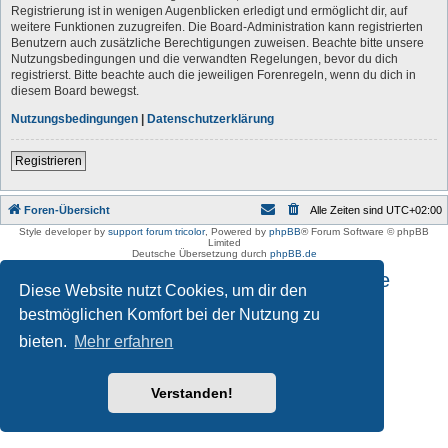
Registrierung ist in wenigen Augenblicken erledigt und ermöglicht dir, auf
weitere Funktionen zuzugreifen. Die Board-Administration kann registrierten
Benutzern auch zusätzliche Berechtigungen zuweisen. Beachte bitte unsere
Nutzungsbedingungen und die verwandten Regelungen, bevor du dich
registrierst. Bitte beachte auch die jeweiligen Forenregeln, wenn du dich in
diesem Board bewegst.
Nutzungsbedingungen
|
Datenschutzerklärung
Registrieren
Foren-Übersicht
Alle Zeiten sind
UTC+02:00
Style developer by
support forum tricolor
,
Powered by
phpBB
® Forum Software © phpBB
Limited
Deutsche Übersetzung durch
phpBB.de
Impressum und Datenschutzhinweise
Diese Website nutzt Cookies, um dir den
bestmöglichen Komfort bei der Nutzung zu
bieten.
Mehr erfahren
Verstanden!