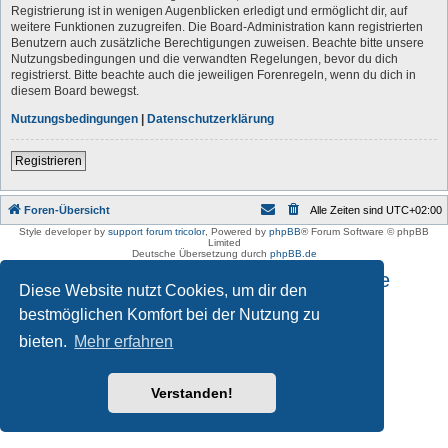
Registrierung ist in wenigen Augenblicken erledigt und ermöglicht dir, auf
weitere Funktionen zuzugreifen. Die Board-Administration kann registrierten
Benutzern auch zusätzliche Berechtigungen zuweisen. Beachte bitte unsere
Nutzungsbedingungen und die verwandten Regelungen, bevor du dich
registrierst. Bitte beachte auch die jeweiligen Forenregeln, wenn du dich in
diesem Board bewegst.
Nutzungsbedingungen
|
Datenschutzerklärung
Registrieren
Foren-Übersicht
Alle Zeiten sind
UTC+02:00
Style developer by
support forum tricolor
,
Powered by
phpBB
® Forum Software © phpBB
Limited
Deutsche Übersetzung durch
phpBB.de
Impressum und Datenschutzhinweise
Diese Website nutzt Cookies, um dir den
bestmöglichen Komfort bei der Nutzung zu
bieten.
Mehr erfahren
Verstanden!