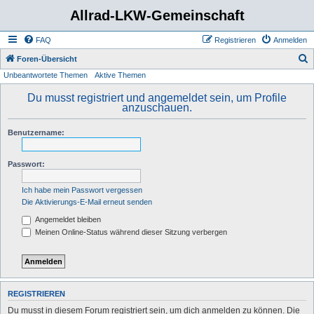
Allrad-LKW-Gemeinschaft
FAQ
Registrieren
Anmelden
S
Foren-Übersicht
Unbeantwortete Themen
Aktive Themen
u
c
Du musst registriert und angemeldet sein, um Profile
anzuschauen.
h
e
Benutzername:
Passwort:
Ich habe mein Passwort vergessen
Die Aktivierungs-E-Mail erneut senden
Angemeldet bleiben
Meinen Online-Status während dieser Sitzung verbergen
REGISTRIEREN
Du musst in diesem Forum registriert sein, um dich anmelden zu können. Die