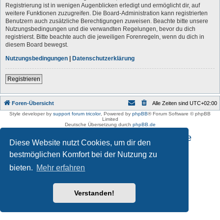
Registrierung ist in wenigen Augenblicken erledigt und ermöglicht dir, auf
weitere Funktionen zuzugreifen. Die Board-Administration kann registrierten
Benutzern auch zusätzliche Berechtigungen zuweisen. Beachte bitte unsere
Nutzungsbedingungen und die verwandten Regelungen, bevor du dich
registrierst. Bitte beachte auch die jeweiligen Forenregeln, wenn du dich in
diesem Board bewegst.
Nutzungsbedingungen
|
Datenschutzerklärung
Registrieren
Foren-Übersicht
Alle Zeiten sind
UTC+02:00
Style developer by
support forum tricolor
,
Powered by
phpBB
® Forum Software © phpBB
Limited
Deutsche Übersetzung durch
phpBB.de
Impressum und Datenschutzhinweise
Diese Website nutzt Cookies, um dir den
bestmöglichen Komfort bei der Nutzung zu
bieten.
Mehr erfahren
Verstanden!