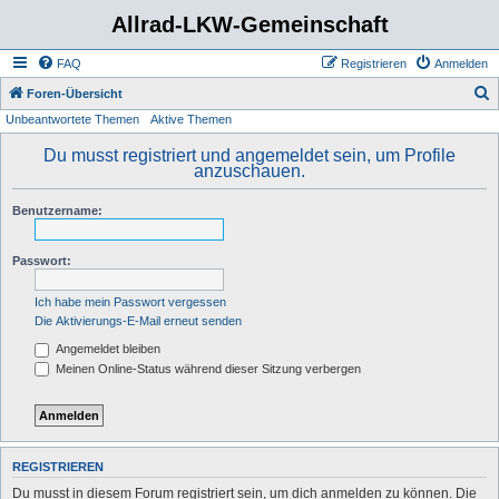
Allrad-LKW-Gemeinschaft
FAQ
Registrieren
Anmelden
S
Foren-Übersicht
Unbeantwortete Themen
Aktive Themen
u
c
Du musst registriert und angemeldet sein, um Profile
anzuschauen.
h
e
Benutzername:
Passwort:
Ich habe mein Passwort vergessen
Die Aktivierungs-E-Mail erneut senden
Angemeldet bleiben
Meinen Online-Status während dieser Sitzung verbergen
REGISTRIEREN
Du musst in diesem Forum registriert sein, um dich anmelden zu können. Die