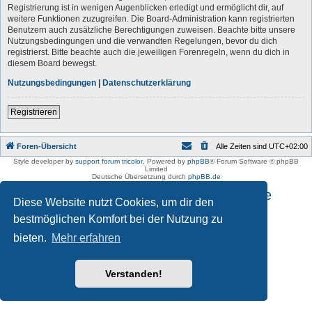
Registrierung ist in wenigen Augenblicken erledigt und ermöglicht dir, auf
weitere Funktionen zuzugreifen. Die Board-Administration kann registrierten
Benutzern auch zusätzliche Berechtigungen zuweisen. Beachte bitte unsere
Nutzungsbedingungen und die verwandten Regelungen, bevor du dich
registrierst. Bitte beachte auch die jeweiligen Forenregeln, wenn du dich in
diesem Board bewegst.
Nutzungsbedingungen
|
Datenschutzerklärung
Registrieren
Foren-Übersicht
Alle Zeiten sind
UTC+02:00
Style developer by
support forum tricolor
,
Powered by
phpBB
® Forum Software © phpBB
Limited
Deutsche Übersetzung durch
phpBB.de
Impressum und Datenschutzhinweise
Diese Website nutzt Cookies, um dir den
bestmöglichen Komfort bei der Nutzung zu
bieten.
Mehr erfahren
Verstanden!