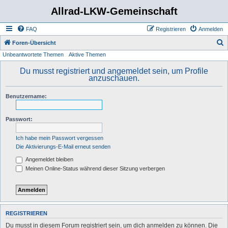
Allrad-LKW-Gemeinschaft
FAQ
Registrieren
Anmelden
S
Foren-Übersicht
Unbeantwortete Themen
Aktive Themen
u
c
Du musst registriert und angemeldet sein, um Profile
anzuschauen.
h
e
Benutzername:
Passwort:
Ich habe mein Passwort vergessen
Die Aktivierungs-E-Mail erneut senden
Angemeldet bleiben
Meinen Online-Status während dieser Sitzung verbergen
REGISTRIEREN
Du musst in diesem Forum registriert sein, um dich anmelden zu können. Die