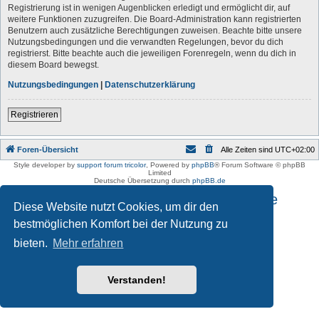
Registrierung ist in wenigen Augenblicken erledigt und ermöglicht dir, auf
weitere Funktionen zuzugreifen. Die Board-Administration kann registrierten
Benutzern auch zusätzliche Berechtigungen zuweisen. Beachte bitte unsere
Nutzungsbedingungen und die verwandten Regelungen, bevor du dich
registrierst. Bitte beachte auch die jeweiligen Forenregeln, wenn du dich in
diesem Board bewegst.
Nutzungsbedingungen
|
Datenschutzerklärung
Registrieren
Foren-Übersicht
Alle Zeiten sind
UTC+02:00
Style developer by
support forum tricolor
,
Powered by
phpBB
® Forum Software © phpBB
Limited
Deutsche Übersetzung durch
phpBB.de
Impressum und Datenschutzhinweise
Diese Website nutzt Cookies, um dir den
bestmöglichen Komfort bei der Nutzung zu
bieten.
Mehr erfahren
Verstanden!