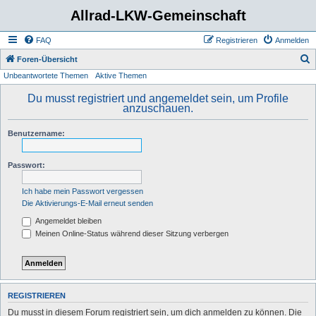
Allrad-LKW-Gemeinschaft
FAQ
Registrieren
Anmelden
S
Foren-Übersicht
Unbeantwortete Themen
Aktive Themen
u
c
Du musst registriert und angemeldet sein, um Profile
anzuschauen.
h
e
Benutzername:
Passwort:
Ich habe mein Passwort vergessen
Die Aktivierungs-E-Mail erneut senden
Angemeldet bleiben
Meinen Online-Status während dieser Sitzung verbergen
REGISTRIEREN
Du musst in diesem Forum registriert sein, um dich anmelden zu können. Die