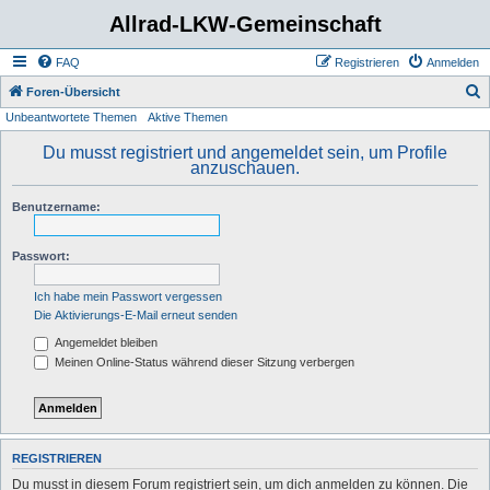
Allrad-LKW-Gemeinschaft
FAQ
Registrieren
Anmelden
S
Foren-Übersicht
Unbeantwortete Themen
Aktive Themen
u
c
Du musst registriert und angemeldet sein, um Profile
anzuschauen.
h
e
Benutzername:
Passwort:
Ich habe mein Passwort vergessen
Die Aktivierungs-E-Mail erneut senden
Angemeldet bleiben
Meinen Online-Status während dieser Sitzung verbergen
REGISTRIEREN
Du musst in diesem Forum registriert sein, um dich anmelden zu können. Die