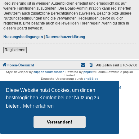
Registrierung ist in wenigen Augenblicken erledigt und ermöglicht dir, auf
weitere Funktionen zuzugreifen. Die Board-Administration kann registrierten
Benutzern auch zusätzliche Berechtigungen zuweisen. Beachte bitte unsere
Nutzungsbedingungen und die verwandten Regelungen, bevor du dich
registrierst. Bitte beachte auch die jeweiligen Forenregeln, wenn du dich in
diesem Board bewegst.
Nutzungsbedingungen
|
Datenschutzerklärung
Registrieren
Foren-Übersicht
Alle Zeiten sind
UTC+02:00
Style developer by
support forum tricolor
,
Powered by
phpBB
® Forum Software © phpBB
Limited
Deutsche Übersetzung durch
phpBB.de
Impressum und Datenschutzhinweise
Diese Website nutzt Cookies, um dir den
bestmöglichen Komfort bei der Nutzung zu
bieten.
Mehr erfahren
Verstanden!