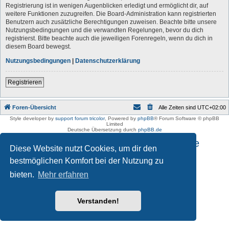
Registrierung ist in wenigen Augenblicken erledigt und ermöglicht dir, auf
weitere Funktionen zuzugreifen. Die Board-Administration kann registrierten
Benutzern auch zusätzliche Berechtigungen zuweisen. Beachte bitte unsere
Nutzungsbedingungen und die verwandten Regelungen, bevor du dich
registrierst. Bitte beachte auch die jeweiligen Forenregeln, wenn du dich in
diesem Board bewegst.
Nutzungsbedingungen
|
Datenschutzerklärung
Registrieren
Foren-Übersicht
Alle Zeiten sind
UTC+02:00
Style developer by
support forum tricolor
,
Powered by
phpBB
® Forum Software © phpBB
Limited
Deutsche Übersetzung durch
phpBB.de
Impressum und Datenschutzhinweise
Diese Website nutzt Cookies, um dir den
bestmöglichen Komfort bei der Nutzung zu
bieten.
Mehr erfahren
Verstanden!