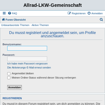
Allrad-LKW-Gemeinschaft
FAQ
Registrieren
Anmelden
S
Foren-Übersicht
Unbeantwortete Themen
Aktive Themen
u
c
Du musst registriert und angemeldet sein, um Profile
anzuschauen.
h
e
Benutzername:
Passwort:
Ich habe mein Passwort vergessen
Die Aktivierungs-E-Mail erneut senden
Angemeldet bleiben
Meinen Online-Status während dieser Sitzung verbergen
REGISTRIEREN
Du musst in diesem Forum registriert sein, um dich anmelden zu können. Die