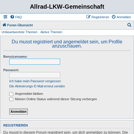
Allrad-LKW-Gemeinschaft
FAQ
Registrieren
Anmelden
S
Foren-Übersicht
Unbeantwortete Themen
Aktive Themen
u
c
Du musst registriert und angemeldet sein, um Profile
anzuschauen.
h
e
Benutzername:
Passwort:
Ich habe mein Passwort vergessen
Die Aktivierungs-E-Mail erneut senden
Angemeldet bleiben
Meinen Online-Status während dieser Sitzung verbergen
REGISTRIEREN
Du musst in diesem Forum registriert sein, um dich anmelden zu können. Die