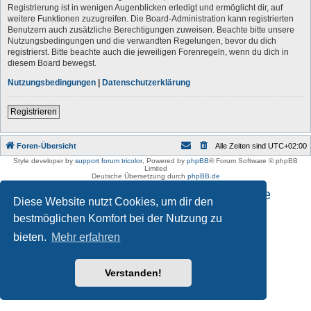
Registrierung ist in wenigen Augenblicken erledigt und ermöglicht dir, auf
weitere Funktionen zuzugreifen. Die Board-Administration kann registrierten
Benutzern auch zusätzliche Berechtigungen zuweisen. Beachte bitte unsere
Nutzungsbedingungen und die verwandten Regelungen, bevor du dich
registrierst. Bitte beachte auch die jeweiligen Forenregeln, wenn du dich in
diesem Board bewegst.
Nutzungsbedingungen
|
Datenschutzerklärung
Registrieren
Foren-Übersicht
Alle Zeiten sind
UTC+02:00
Style developer by
support forum tricolor
,
Powered by
phpBB
® Forum Software © phpBB
Limited
Deutsche Übersetzung durch
phpBB.de
Impressum und Datenschutzhinweise
Diese Website nutzt Cookies, um dir den
bestmöglichen Komfort bei der Nutzung zu
bieten.
Mehr erfahren
Verstanden!