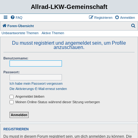
Allrad-LKW-Gemeinschaft
FAQ
Registrieren
Anmelden
S
Foren-Übersicht
Unbeantwortete Themen
Aktive Themen
u
c
Du musst registriert und angemeldet sein, um Profile
anzuschauen.
h
e
Benutzername:
Passwort:
Ich habe mein Passwort vergessen
Die Aktivierungs-E-Mail erneut senden
Angemeldet bleiben
Meinen Online-Status während dieser Sitzung verbergen
REGISTRIEREN
Du musst in diesem Forum registriert sein, um dich anmelden zu können. Die