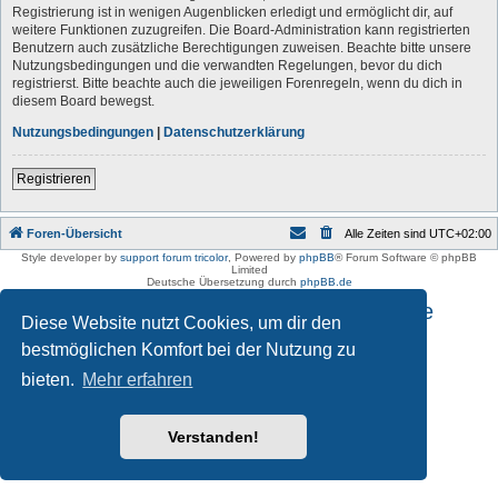
Registrierung ist in wenigen Augenblicken erledigt und ermöglicht dir, auf
weitere Funktionen zuzugreifen. Die Board-Administration kann registrierten
Benutzern auch zusätzliche Berechtigungen zuweisen. Beachte bitte unsere
Nutzungsbedingungen und die verwandten Regelungen, bevor du dich
registrierst. Bitte beachte auch die jeweiligen Forenregeln, wenn du dich in
diesem Board bewegst.
Nutzungsbedingungen
|
Datenschutzerklärung
Registrieren
Foren-Übersicht
Alle Zeiten sind
UTC+02:00
Style developer by
support forum tricolor
,
Powered by
phpBB
® Forum Software © phpBB
Limited
Deutsche Übersetzung durch
phpBB.de
Impressum und Datenschutzhinweise
Diese Website nutzt Cookies, um dir den
bestmöglichen Komfort bei der Nutzung zu
bieten.
Mehr erfahren
Verstanden!