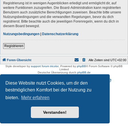
Registrierung ist in wenigen Augenblicken erledigt und ermöglicht dir, auf
weitere Funktionen zuzugreifen. Die Board-Administration kann registrierten
Benutzern auch zusätzliche Berechtigungen zuweisen. Beachte bitte unsere
Nutzungsbedingungen und die verwandten Regelungen, bevor du dich
registrierst. Bitte beachte auch die jeweiligen Forenregeln, wenn du dich in
diesem Board bewegst.
Nutzungsbedingungen
|
Datenschutzerklärung
Registrieren
Foren-Übersicht
Alle Zeiten sind
UTC+02:00
Style developer by
support forum tricolor
,
Powered by
phpBB
® Forum Software © phpBB
Limited
Deutsche Übersetzung durch
phpBB.de
Impressum und Datenschutzhinweise
Diese Website nutzt Cookies, um dir den
bestmöglichen Komfort bei der Nutzung zu
bieten.
Mehr erfahren
Verstanden!