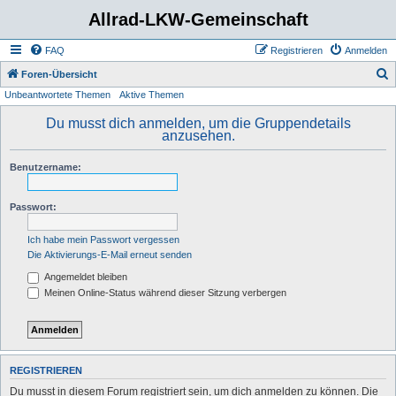
Allrad-LKW-Gemeinschaft
FAQ
Registrieren
Anmelden
S
Foren-Übersicht
Unbeantwortete Themen
Aktive Themen
u
c
Du musst dich anmelden, um die Gruppendetails
anzusehen.
h
e
Benutzername:
Passwort:
Ich habe mein Passwort vergessen
Die Aktivierungs-E-Mail erneut senden
Angemeldet bleiben
Meinen Online-Status während dieser Sitzung verbergen
REGISTRIEREN
Du musst in diesem Forum registriert sein, um dich anmelden zu können. Die