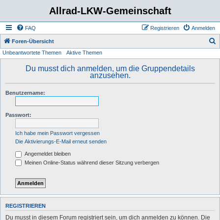
Allrad-LKW-Gemeinschaft
FAQ
Registrieren
Anmelden
S
Foren-Übersicht
Unbeantwortete Themen
Aktive Themen
u
c
Du musst dich anmelden, um die Gruppendetails
anzusehen.
h
e
Benutzername:
Passwort:
Ich habe mein Passwort vergessen
Die Aktivierungs-E-Mail erneut senden
Angemeldet bleiben
Meinen Online-Status während dieser Sitzung verbergen
REGISTRIEREN
Du musst in diesem Forum registriert sein, um dich anmelden zu können. Die