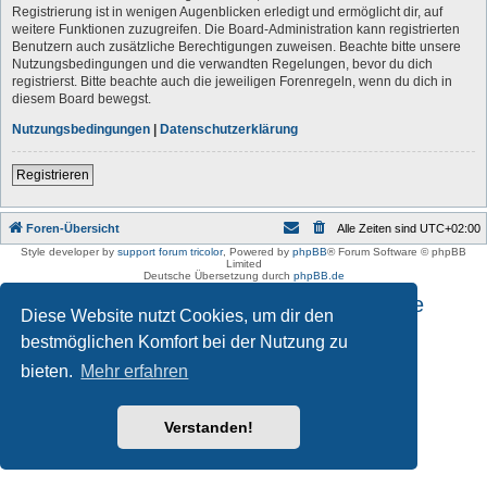
Registrierung ist in wenigen Augenblicken erledigt und ermöglicht dir, auf
weitere Funktionen zuzugreifen. Die Board-Administration kann registrierten
Benutzern auch zusätzliche Berechtigungen zuweisen. Beachte bitte unsere
Nutzungsbedingungen und die verwandten Regelungen, bevor du dich
registrierst. Bitte beachte auch die jeweiligen Forenregeln, wenn du dich in
diesem Board bewegst.
Nutzungsbedingungen
|
Datenschutzerklärung
Registrieren
Foren-Übersicht
Alle Zeiten sind
UTC+02:00
Style developer by
support forum tricolor
,
Powered by
phpBB
® Forum Software © phpBB
Limited
Deutsche Übersetzung durch
phpBB.de
Impressum und Datenschutzhinweise
Diese Website nutzt Cookies, um dir den
bestmöglichen Komfort bei der Nutzung zu
bieten.
Mehr erfahren
Verstanden!