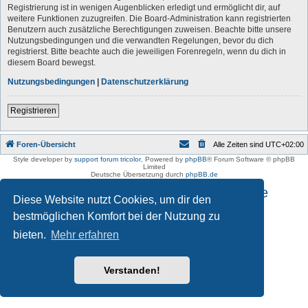
Registrierung ist in wenigen Augenblicken erledigt und ermöglicht dir, auf
weitere Funktionen zuzugreifen. Die Board-Administration kann registrierten
Benutzern auch zusätzliche Berechtigungen zuweisen. Beachte bitte unsere
Nutzungsbedingungen und die verwandten Regelungen, bevor du dich
registrierst. Bitte beachte auch die jeweiligen Forenregeln, wenn du dich in
diesem Board bewegst.
Nutzungsbedingungen
|
Datenschutzerklärung
Registrieren
Foren-Übersicht
Alle Zeiten sind
UTC+02:00
Style developer by
support forum tricolor
,
Powered by
phpBB
® Forum Software © phpBB
Limited
Deutsche Übersetzung durch
phpBB.de
Impressum und Datenschutzhinweise
Diese Website nutzt Cookies, um dir den
bestmöglichen Komfort bei der Nutzung zu
bieten.
Mehr erfahren
Verstanden!