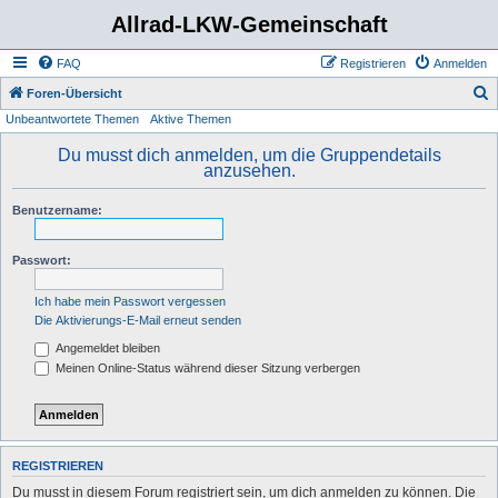
Allrad-LKW-Gemeinschaft
FAQ
Registrieren
Anmelden
S
Foren-Übersicht
Unbeantwortete Themen
Aktive Themen
u
c
Du musst dich anmelden, um die Gruppendetails
anzusehen.
h
e
Benutzername:
Passwort:
Ich habe mein Passwort vergessen
Die Aktivierungs-E-Mail erneut senden
Angemeldet bleiben
Meinen Online-Status während dieser Sitzung verbergen
REGISTRIEREN
Du musst in diesem Forum registriert sein, um dich anmelden zu können. Die