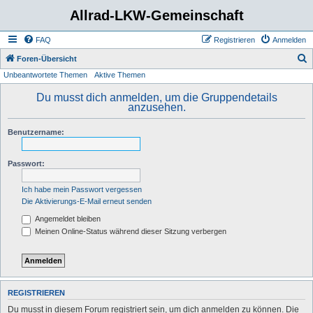
Allrad-LKW-Gemeinschaft
FAQ
Registrieren
Anmelden
S
Foren-Übersicht
Unbeantwortete Themen
Aktive Themen
u
c
Du musst dich anmelden, um die Gruppendetails
anzusehen.
h
e
Benutzername:
Passwort:
Ich habe mein Passwort vergessen
Die Aktivierungs-E-Mail erneut senden
Angemeldet bleiben
Meinen Online-Status während dieser Sitzung verbergen
REGISTRIEREN
Du musst in diesem Forum registriert sein, um dich anmelden zu können. Die