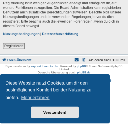
Registrierung ist in wenigen Augenblicken erledigt und ermöglicht dir, auf
weitere Funktionen zuzugreifen. Die Board-Administration kann registrierten
Benutzern auch zusätzliche Berechtigungen zuweisen. Beachte bitte unsere
Nutzungsbedingungen und die verwandten Regelungen, bevor du dich
registrierst. Bitte beachte auch die jeweiligen Forenregeln, wenn du dich in
diesem Board bewegst.
Nutzungsbedingungen
|
Datenschutzerklärung
Registrieren
Foren-Übersicht
Alle Zeiten sind
UTC+02:00
Style developer by
support forum tricolor
,
Powered by
phpBB
® Forum Software © phpBB
Limited
Deutsche Übersetzung durch
phpBB.de
Impressum und Datenschutzhinweise
Diese Website nutzt Cookies, um dir den
bestmöglichen Komfort bei der Nutzung zu
bieten.
Mehr erfahren
Verstanden!