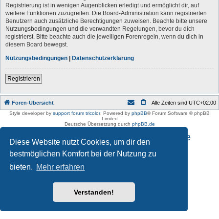
Registrierung ist in wenigen Augenblicken erledigt und ermöglicht dir, auf
weitere Funktionen zuzugreifen. Die Board-Administration kann registrierten
Benutzern auch zusätzliche Berechtigungen zuweisen. Beachte bitte unsere
Nutzungsbedingungen und die verwandten Regelungen, bevor du dich
registrierst. Bitte beachte auch die jeweiligen Forenregeln, wenn du dich in
diesem Board bewegst.
Nutzungsbedingungen
|
Datenschutzerklärung
Registrieren
Foren-Übersicht
Alle Zeiten sind
UTC+02:00
Style developer by
support forum tricolor
,
Powered by
phpBB
® Forum Software © phpBB
Limited
Deutsche Übersetzung durch
phpBB.de
Impressum und Datenschutzhinweise
Diese Website nutzt Cookies, um dir den
bestmöglichen Komfort bei der Nutzung zu
bieten.
Mehr erfahren
Verstanden!