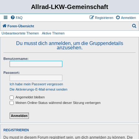
Allrad-LKW-Gemeinschaft
FAQ
Registrieren
Anmelden
S
Foren-Übersicht
Unbeantwortete Themen
Aktive Themen
u
c
Du musst dich anmelden, um die Gruppendetails
anzusehen.
h
e
Benutzername:
Passwort:
Ich habe mein Passwort vergessen
Die Aktivierungs-E-Mail erneut senden
Angemeldet bleiben
Meinen Online-Status während dieser Sitzung verbergen
REGISTRIEREN
Du musst in diesem Forum registriert sein, um dich anmelden zu können. Die