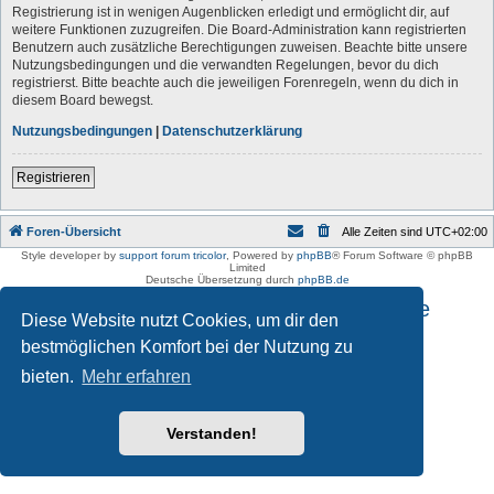
Registrierung ist in wenigen Augenblicken erledigt und ermöglicht dir, auf
weitere Funktionen zuzugreifen. Die Board-Administration kann registrierten
Benutzern auch zusätzliche Berechtigungen zuweisen. Beachte bitte unsere
Nutzungsbedingungen und die verwandten Regelungen, bevor du dich
registrierst. Bitte beachte auch die jeweiligen Forenregeln, wenn du dich in
diesem Board bewegst.
Nutzungsbedingungen
|
Datenschutzerklärung
Registrieren
Foren-Übersicht
Alle Zeiten sind
UTC+02:00
Style developer by
support forum tricolor
,
Powered by
phpBB
® Forum Software © phpBB
Limited
Deutsche Übersetzung durch
phpBB.de
Impressum und Datenschutzhinweise
Diese Website nutzt Cookies, um dir den
bestmöglichen Komfort bei der Nutzung zu
bieten.
Mehr erfahren
Verstanden!