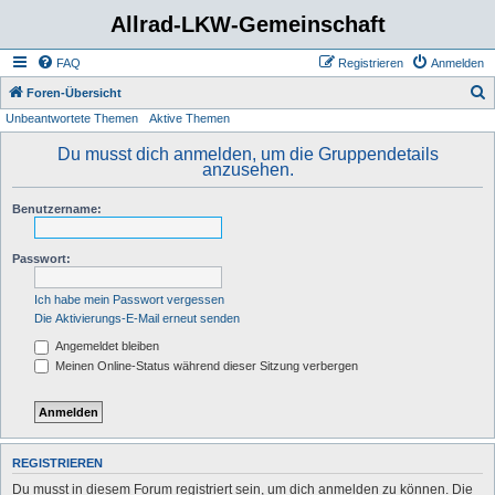
Allrad-LKW-Gemeinschaft
FAQ
Registrieren
Anmelden
S
Foren-Übersicht
Unbeantwortete Themen
Aktive Themen
u
c
Du musst dich anmelden, um die Gruppendetails
anzusehen.
h
e
Benutzername:
Passwort:
Ich habe mein Passwort vergessen
Die Aktivierungs-E-Mail erneut senden
Angemeldet bleiben
Meinen Online-Status während dieser Sitzung verbergen
REGISTRIEREN
Du musst in diesem Forum registriert sein, um dich anmelden zu können. Die