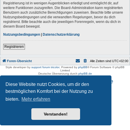
Registrierung ist in wenigen Augenblicken erledigt und ermöglicht dir, auf
weitere Funktionen zuzugreifen. Die Board-Administration kann registrierten
Benutzern auch zusätzliche Berechtigungen zuweisen. Beachte bitte unsere
Nutzungsbedingungen und die verwandten Regelungen, bevor du dich
registrierst. Bitte beachte auch die jeweiligen Forenregeln, wenn du dich in
diesem Board bewegst.
Nutzungsbedingungen
|
Datenschutzerklärung
Registrieren
Foren-Übersicht
Alle Zeiten sind
UTC+02:00
Style developer by
support forum tricolor
,
Powered by
phpBB
® Forum Software © phpBB
Limited
Deutsche Übersetzung durch
phpBB.de
Impressum und Datenschutzhinweise
Diese Website nutzt Cookies, um dir den
bestmöglichen Komfort bei der Nutzung zu
bieten.
Mehr erfahren
Verstanden!