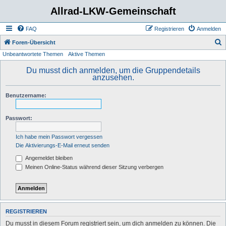
Allrad-LKW-Gemeinschaft
FAQ
Registrieren
Anmelden
S
Foren-Übersicht
Unbeantwortete Themen
Aktive Themen
u
c
Du musst dich anmelden, um die Gruppendetails
anzusehen.
h
e
Benutzername:
Passwort:
Ich habe mein Passwort vergessen
Die Aktivierungs-E-Mail erneut senden
Angemeldet bleiben
Meinen Online-Status während dieser Sitzung verbergen
REGISTRIEREN
Du musst in diesem Forum registriert sein, um dich anmelden zu können. Die