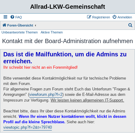
Allrad-LKW-Gemeinschaft
FAQ
Registrieren
Anmelden
S
Foren-Übersicht
Unbeantwortete Themen
Aktive Themen
u
Kontakt mit der Board-Administration aufnehmen
c
h
Das ist die Mailfunktion, um die Admins zu
e
erreichen.
Ihr schreibt hier nicht an ein Forenmitglied!
Bitte verwendet diese Kontaktmöglichkeit nur für technische Probleme
mit dem Forum.
Für allgemeine Fragen zum Forum steht Euch das Unterforum "Fragen &
Anregrungen" (
viewforum.php?f=2
) sowie die E-Mail-Adresse aus dem
Impressum zur Verfügung.
Wir leisten keinen allgemeinen IT-Support.
Beachtet bitte, dass Ihr über diese Kontaktmöglichkeit nur die Admins
erreicht.
Wenn Ihr einen Nutzer kontaktieren wollt, klickt in dessen
Profil auf die kleine Sprechblase.
Siehe auch hier:
viewtopic.php?f=2&t=79740