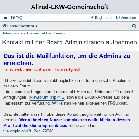
Allrad-LKW-Gemeinschaft
FAQ
Registrieren
Anmelden
S
Foren-Übersicht
Unbeantwortete Themen
Aktive Themen
u
Kontakt mit der Board-Administration aufnehmen
c
h
Das ist die Mailfunktion, um die Admins zu
e
erreichen.
Ihr schreibt hier nicht an ein Forenmitglied!
Bitte verwendet diese Kontaktmöglichkeit nur für technische Probleme
mit dem Forum.
Für allgemeine Fragen zum Forum steht Euch das Unterforum "Fragen &
Anregrungen" (
viewforum.php?f=2
) sowie die E-Mail-Adresse aus dem
Impressum zur Verfügung.
Wir leisten keinen allgemeinen IT-Support.
Beachtet bitte, dass Ihr über diese Kontaktmöglichkeit nur die Admins
erreicht.
Wenn Ihr einen Nutzer kontaktieren wollt, klickt in dessen
Profil auf die kleine Sprechblase.
Siehe auch hier:
viewtopic.php?f=2&t=79740