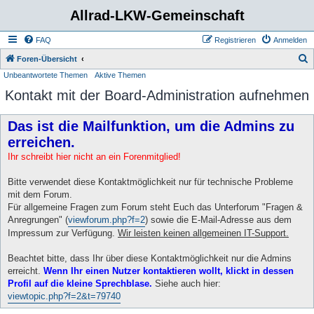
Allrad-LKW-Gemeinschaft
FAQ
Registrieren
Anmelden
S
Foren-Übersicht
Unbeantwortete Themen
Aktive Themen
u
Kontakt mit der Board-Administration aufnehmen
c
h
Das ist die Mailfunktion, um die Admins zu
e
erreichen.
Ihr schreibt hier nicht an ein Forenmitglied!
Bitte verwendet diese Kontaktmöglichkeit nur für technische Probleme
mit dem Forum.
Für allgemeine Fragen zum Forum steht Euch das Unterforum "Fragen &
Anregrungen" (
viewforum.php?f=2
) sowie die E-Mail-Adresse aus dem
Impressum zur Verfügung.
Wir leisten keinen allgemeinen IT-Support.
Beachtet bitte, dass Ihr über diese Kontaktmöglichkeit nur die Admins
erreicht.
Wenn Ihr einen Nutzer kontaktieren wollt, klickt in dessen
Profil auf die kleine Sprechblase.
Siehe auch hier:
viewtopic.php?f=2&t=79740