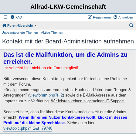
Allrad-LKW-Gemeinschaft
FAQ
Registrieren
Anmelden
S
Foren-Übersicht
Unbeantwortete Themen
Aktive Themen
u
Kontakt mit der Board-Administration aufnehmen
c
h
Das ist die Mailfunktion, um die Admins zu
e
erreichen.
Ihr schreibt hier nicht an ein Forenmitglied!
Bitte verwendet diese Kontaktmöglichkeit nur für technische Probleme
mit dem Forum.
Für allgemeine Fragen zum Forum steht Euch das Unterforum "Fragen &
Anregrungen" (
viewforum.php?f=2
) sowie die E-Mail-Adresse aus dem
Impressum zur Verfügung.
Wir leisten keinen allgemeinen IT-Support.
Beachtet bitte, dass Ihr über diese Kontaktmöglichkeit nur die Admins
erreicht.
Wenn Ihr einen Nutzer kontaktieren wollt, klickt in dessen
Profil auf die kleine Sprechblase.
Siehe auch hier:
viewtopic.php?f=2&t=79740