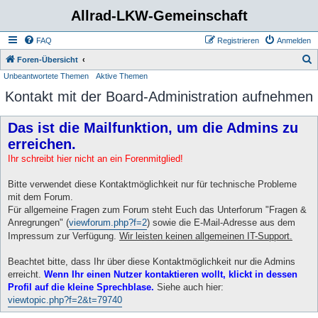
Allrad-LKW-Gemeinschaft
FAQ
Registrieren
Anmelden
S
Foren-Übersicht
Unbeantwortete Themen
Aktive Themen
u
Kontakt mit der Board-Administration aufnehmen
c
h
Das ist die Mailfunktion, um die Admins zu
e
erreichen.
Ihr schreibt hier nicht an ein Forenmitglied!
Bitte verwendet diese Kontaktmöglichkeit nur für technische Probleme
mit dem Forum.
Für allgemeine Fragen zum Forum steht Euch das Unterforum "Fragen &
Anregrungen" (
viewforum.php?f=2
) sowie die E-Mail-Adresse aus dem
Impressum zur Verfügung.
Wir leisten keinen allgemeinen IT-Support.
Beachtet bitte, dass Ihr über diese Kontaktmöglichkeit nur die Admins
erreicht.
Wenn Ihr einen Nutzer kontaktieren wollt, klickt in dessen
Profil auf die kleine Sprechblase.
Siehe auch hier:
viewtopic.php?f=2&t=79740