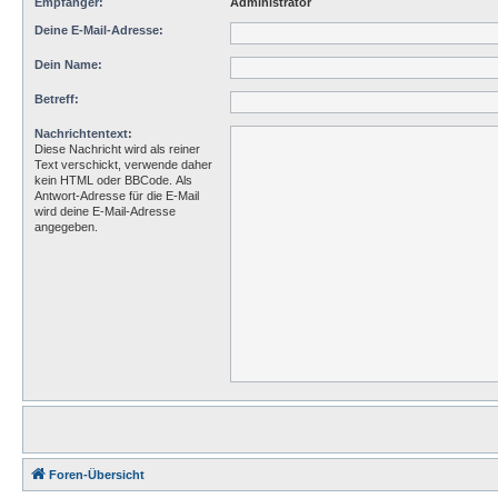
Empfänger:
Administrator
Deine E-Mail-Adresse:
Dein Name:
Betreff:
Nachrichtentext:
Diese Nachricht wird als reiner
Text verschickt, verwende daher
kein HTML oder BBCode. Als
Antwort-Adresse für die E-Mail
wird deine E-Mail-Adresse
angegeben.
Foren-Übersicht