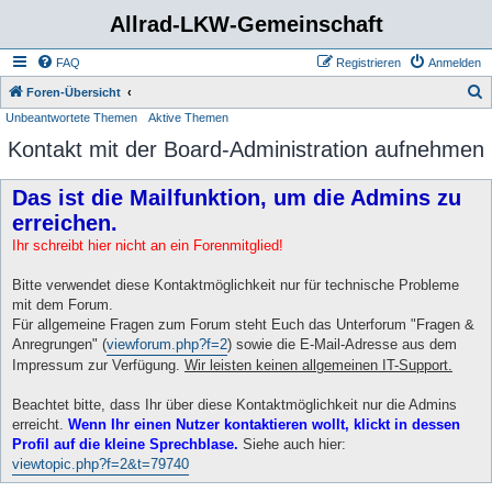
Allrad-LKW-Gemeinschaft
FAQ
Registrieren
Anmelden
S
Foren-Übersicht
Unbeantwortete Themen
Aktive Themen
u
Kontakt mit der Board-Administration aufnehmen
c
h
Das ist die Mailfunktion, um die Admins zu
e
erreichen.
Ihr schreibt hier nicht an ein Forenmitglied!
Bitte verwendet diese Kontaktmöglichkeit nur für technische Probleme
mit dem Forum.
Für allgemeine Fragen zum Forum steht Euch das Unterforum "Fragen &
Anregrungen" (
viewforum.php?f=2
) sowie die E-Mail-Adresse aus dem
Impressum zur Verfügung.
Wir leisten keinen allgemeinen IT-Support.
Beachtet bitte, dass Ihr über diese Kontaktmöglichkeit nur die Admins
erreicht.
Wenn Ihr einen Nutzer kontaktieren wollt, klickt in dessen
Profil auf die kleine Sprechblase.
Siehe auch hier:
viewtopic.php?f=2&t=79740