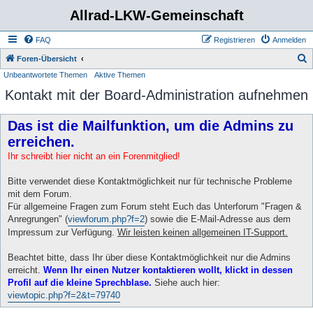
Allrad-LKW-Gemeinschaft
FAQ
Registrieren
Anmelden
S
Foren-Übersicht
Unbeantwortete Themen
Aktive Themen
u
Kontakt mit der Board-Administration aufnehmen
c
h
Das ist die Mailfunktion, um die Admins zu
e
erreichen.
Ihr schreibt hier nicht an ein Forenmitglied!
Bitte verwendet diese Kontaktmöglichkeit nur für technische Probleme
mit dem Forum.
Für allgemeine Fragen zum Forum steht Euch das Unterforum "Fragen &
Anregrungen" (
viewforum.php?f=2
) sowie die E-Mail-Adresse aus dem
Impressum zur Verfügung.
Wir leisten keinen allgemeinen IT-Support.
Beachtet bitte, dass Ihr über diese Kontaktmöglichkeit nur die Admins
erreicht.
Wenn Ihr einen Nutzer kontaktieren wollt, klickt in dessen
Profil auf die kleine Sprechblase.
Siehe auch hier:
viewtopic.php?f=2&t=79740