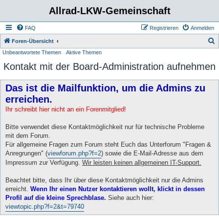
Allrad-LKW-Gemeinschaft
FAQ
Registrieren
Anmelden
S
Foren-Übersicht
Unbeantwortete Themen
Aktive Themen
u
Kontakt mit der Board-Administration aufnehmen
c
h
Das ist die Mailfunktion, um die Admins zu
e
erreichen.
Ihr schreibt hier nicht an ein Forenmitglied!
Bitte verwendet diese Kontaktmöglichkeit nur für technische Probleme
mit dem Forum.
Für allgemeine Fragen zum Forum steht Euch das Unterforum "Fragen &
Anregrungen" (
viewforum.php?f=2
) sowie die E-Mail-Adresse aus dem
Impressum zur Verfügung.
Wir leisten keinen allgemeinen IT-Support.
Beachtet bitte, dass Ihr über diese Kontaktmöglichkeit nur die Admins
erreicht.
Wenn Ihr einen Nutzer kontaktieren wollt, klickt in dessen
Profil auf die kleine Sprechblase.
Siehe auch hier:
viewtopic.php?f=2&t=79740