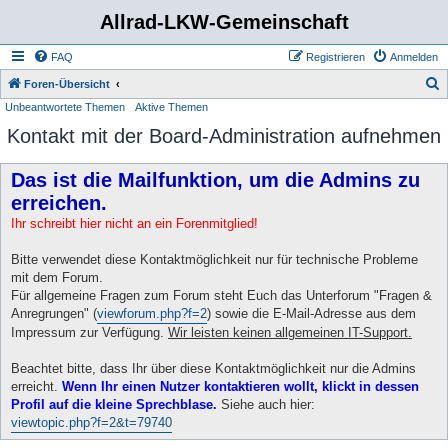
Allrad-LKW-Gemeinschaft
FAQ
Registrieren
Anmelden
S
Foren-Übersicht
Unbeantwortete Themen
Aktive Themen
u
Kontakt mit der Board-Administration aufnehmen
c
h
Das ist die Mailfunktion, um die Admins zu
e
erreichen.
Ihr schreibt hier nicht an ein Forenmitglied!
Bitte verwendet diese Kontaktmöglichkeit nur für technische Probleme
mit dem Forum.
Für allgemeine Fragen zum Forum steht Euch das Unterforum "Fragen &
Anregrungen" (
viewforum.php?f=2
) sowie die E-Mail-Adresse aus dem
Impressum zur Verfügung.
Wir leisten keinen allgemeinen IT-Support.
Beachtet bitte, dass Ihr über diese Kontaktmöglichkeit nur die Admins
erreicht.
Wenn Ihr einen Nutzer kontaktieren wollt, klickt in dessen
Profil auf die kleine Sprechblase.
Siehe auch hier:
viewtopic.php?f=2&t=79740