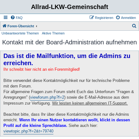
Allrad-LKW-Gemeinschaft
FAQ
Registrieren
Anmelden
S
Foren-Übersicht
Unbeantwortete Themen
Aktive Themen
u
Kontakt mit der Board-Administration aufnehmen
c
h
Das ist die Mailfunktion, um die Admins zu
e
erreichen.
Ihr schreibt hier nicht an ein Forenmitglied!
Bitte verwendet diese Kontaktmöglichkeit nur für technische Probleme
mit dem Forum.
Für allgemeine Fragen zum Forum steht Euch das Unterforum "Fragen &
Anregrungen" (
viewforum.php?f=2
) sowie die E-Mail-Adresse aus dem
Impressum zur Verfügung.
Wir leisten keinen allgemeinen IT-Support.
Beachtet bitte, dass Ihr über diese Kontaktmöglichkeit nur die Admins
erreicht.
Wenn Ihr einen Nutzer kontaktieren wollt, klickt in dessen
Profil auf die kleine Sprechblase.
Siehe auch hier:
viewtopic.php?f=2&t=79740