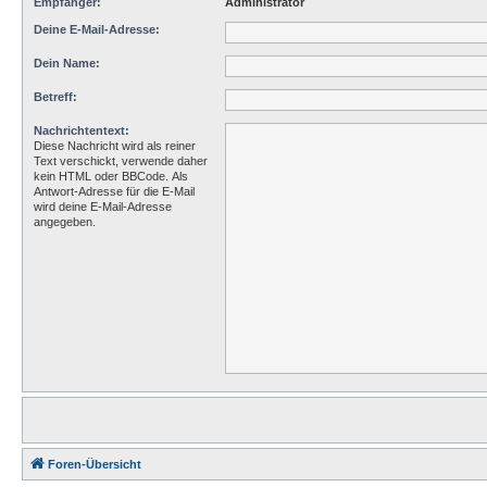
Empfänger:
Administrator
Deine E-Mail-Adresse:
Dein Name:
Betreff:
Nachrichtentext:
Diese Nachricht wird als reiner
Text verschickt, verwende daher
kein HTML oder BBCode. Als
Antwort-Adresse für die E-Mail
wird deine E-Mail-Adresse
angegeben.
Foren-Übersicht