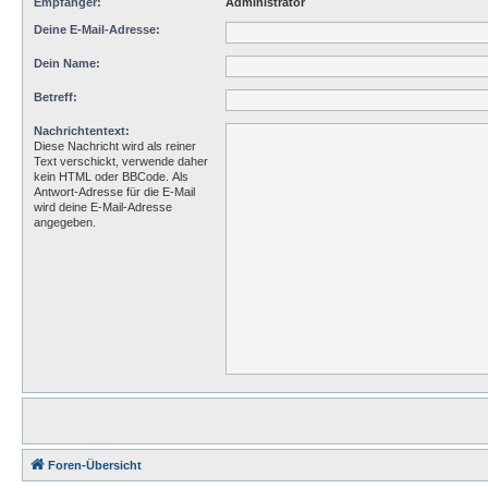
Empfänger:
Administrator
Deine E-Mail-Adresse:
Dein Name:
Betreff:
Nachrichtentext:
Diese Nachricht wird als reiner
Text verschickt, verwende daher
kein HTML oder BBCode. Als
Antwort-Adresse für die E-Mail
wird deine E-Mail-Adresse
angegeben.
Foren-Übersicht