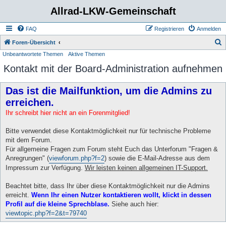
Allrad-LKW-Gemeinschaft
FAQ
Registrieren
Anmelden
S
Foren-Übersicht
Unbeantwortete Themen
Aktive Themen
u
Kontakt mit der Board-Administration aufnehmen
c
h
Das ist die Mailfunktion, um die Admins zu
e
erreichen.
Ihr schreibt hier nicht an ein Forenmitglied!
Bitte verwendet diese Kontaktmöglichkeit nur für technische Probleme
mit dem Forum.
Für allgemeine Fragen zum Forum steht Euch das Unterforum "Fragen &
Anregrungen" (
viewforum.php?f=2
) sowie die E-Mail-Adresse aus dem
Impressum zur Verfügung.
Wir leisten keinen allgemeinen IT-Support.
Beachtet bitte, dass Ihr über diese Kontaktmöglichkeit nur die Admins
erreicht.
Wenn Ihr einen Nutzer kontaktieren wollt, klickt in dessen
Profil auf die kleine Sprechblase.
Siehe auch hier:
viewtopic.php?f=2&t=79740