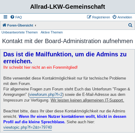
Allrad-LKW-Gemeinschaft
FAQ
Registrieren
Anmelden
S
Foren-Übersicht
Unbeantwortete Themen
Aktive Themen
u
Kontakt mit der Board-Administration aufnehmen
c
h
Das ist die Mailfunktion, um die Admins zu
e
erreichen.
Ihr schreibt hier nicht an ein Forenmitglied!
Bitte verwendet diese Kontaktmöglichkeit nur für technische Probleme
mit dem Forum.
Für allgemeine Fragen zum Forum steht Euch das Unterforum "Fragen &
Anregrungen" (
viewforum.php?f=2
) sowie die E-Mail-Adresse aus dem
Impressum zur Verfügung.
Wir leisten keinen allgemeinen IT-Support.
Beachtet bitte, dass Ihr über diese Kontaktmöglichkeit nur die Admins
erreicht.
Wenn Ihr einen Nutzer kontaktieren wollt, klickt in dessen
Profil auf die kleine Sprechblase.
Siehe auch hier:
viewtopic.php?f=2&t=79740